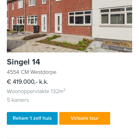
Singel 14
4554 CM Westdorpe
€ 419.000,- k.k.
Woonoppervlakte 132m²
5 kamers
Reham 't zelf huis
Virtuele tour