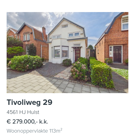
Tivoliweg 29
4561 HJ Hulst
€ 279.000,- k.k.
Woonoppervlakte 113m²