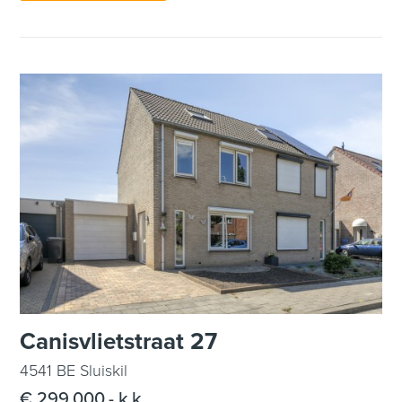
Canisvlietstraat 27
4541 BE Sluiskil
€ 299.000,- k.k.