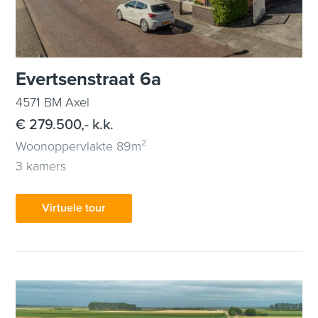
Evertsenstraat 6a
4571 BM Axel
€ 279.500,- k.k.
Woonoppervlakte 89m²
3 kamers
Virtuele tour