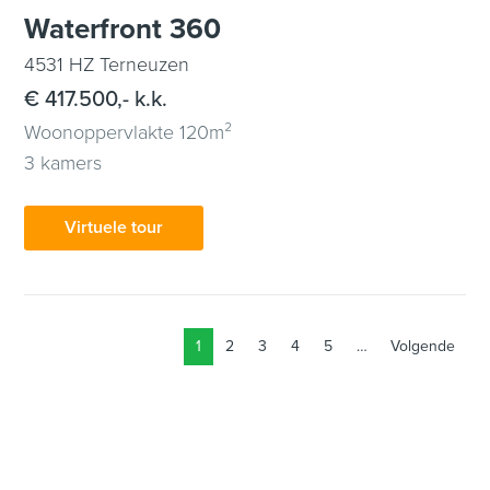
Waterfront 360
4531 HZ Terneuzen
€ 417.500,- k.k.
Woonoppervlakte 120m²
3 kamers
Virtuele tour
1
2
3
4
5
…
Volgende