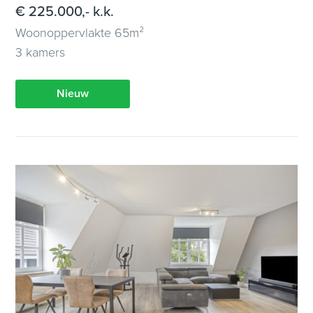
€ 225.000,- k.k.
Woonoppervlakte 65m²
3 kamers
Nieuw