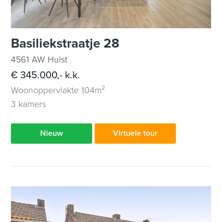
Basiliekstraatje 28
4561 AW Hulst
€ 345.000,- k.k.
Woonoppervlakte 104m²
3 kamers
Nieuw
Virtuele tour