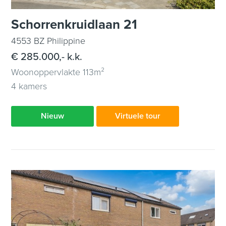
Schorrenkruidlaan 21
4553 BZ Philippine
€ 285.000,- k.k.
Woonoppervlakte 113m²
4 kamers
Nieuw
Virtuele tour