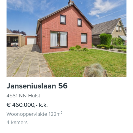
Janseniuslaan 56
4561 NN Hulst
€ 460.000,- k.k.
Woonoppervlakte 122m²
4 kamers