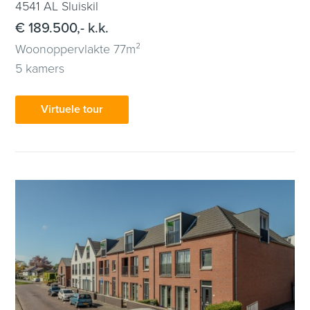
4541 AL Sluiskil
€ 189.500,- k.k.
Woonoppervlakte 77m²
5 kamers
Virtuele tour