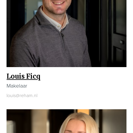
Louis Ficq
Makelaar
louis@reham.nl