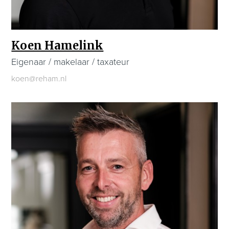
Koen Hamelink
Eigenaar / makelaar / taxateur
koen@reham.nl