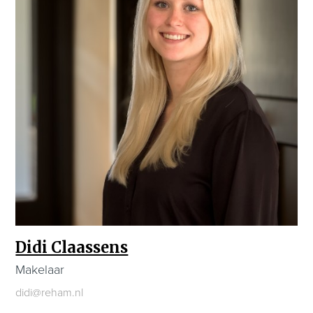
Didi Claassens
Makelaar
didi@reham.nl