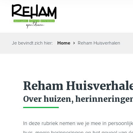
Je bevindt zich hier:
Home
Reham Huisverhalen
Reham Huisverhal
Over huizen, herinneringe
In deze rubriek nemen we je mee in persoonlij
huis, mooie herinneringen en het gevoel van é