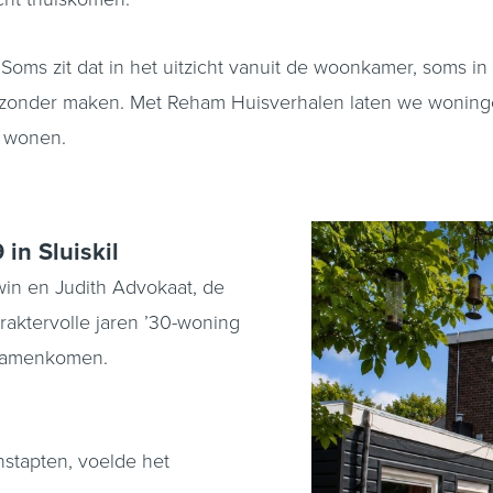
oms zit dat in het uitzicht vanuit de woonkamer, soms in d
jzonder maken. Met Reham Huisverhalen laten we woningen 
e wonen.
in Sluiskil
win en Judith Advokaat, de
araktervolle jaren ’30-woning
t samenkomen.
nstapten, voelde het