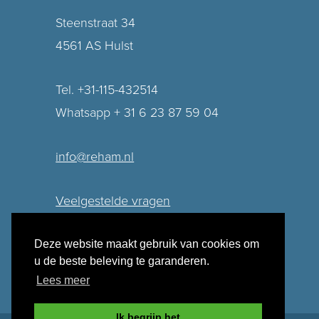
Steenstraat 34
4561 AS Hulst
Tel. +31-115-432514
Whatsapp + 31 6 23 87 59 04
info@reham.nl
Veelgestelde vragen
Privacy verklaring
Deze website maakt gebruik van cookies om
u de beste beleving te garanderen.
Lees meer
Ik begrijp het