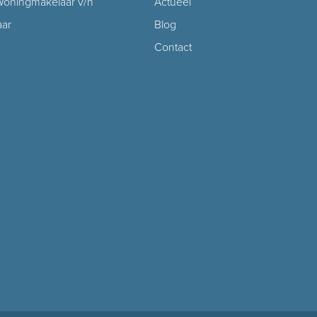
oningmakelaar v/h
Actueel
aar
Blog
Contact