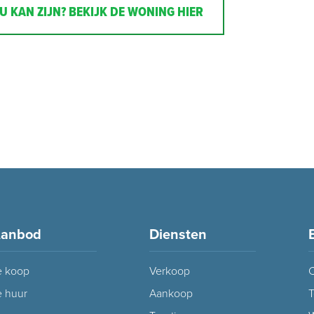
U KAN ZIJN? BEKIJK DE WONING HIER
anbod
Diensten
e koop
Verkoop
C
e huur
Aankoop
T