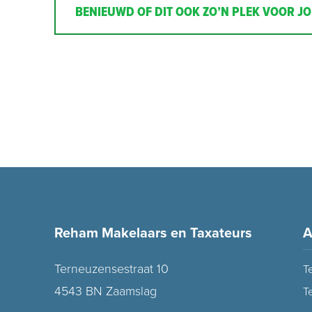
BENIEUWD OF DIT OOK ZO’N PLEK VOOR JO
Reham Makelaars en Taxateurs
A
Terneuzensestraat 10
T
4543 BN Zaamslag
T