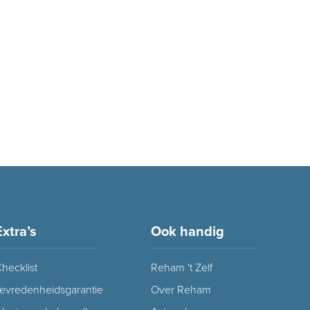
Extra’s
Ook handig
hecklist
Reham 't Zelf
evredenheidsgarantie
Over Reham