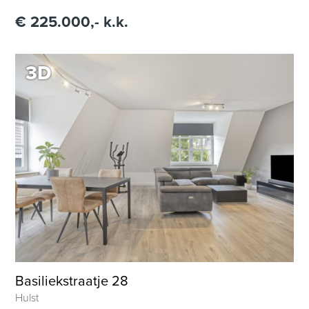
€ 225.000,- k.k.
3D
BEL ONS
MAKELAARDIJ
VERHUUR
HYPOTHEKEN
Basiliekstraatje 28
Hulst