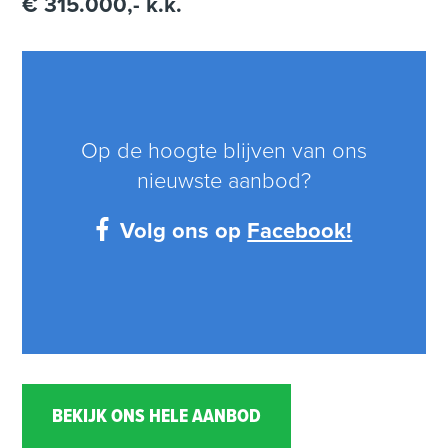
€ 315.000,- k.k.
Op de hoogte blijven van ons
nieuwste aanbod?
Volg ons op
Facebook!
BEKIJK ONS HELE AANBOD