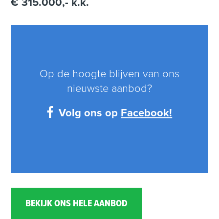
€ 315.000,- k.k.
Op de hoogte blijven van ons
nieuwste aanbod?
Volg ons op
Facebook!
BEKIJK ONS HELE AANBOD