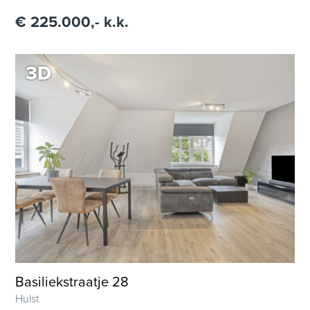
€ 225.000,- k.k.
3D
BEL ONS
MAKELAARDIJ
VERHUUR
HYPOTHEKEN
Basiliekstraatje 28
Hulst