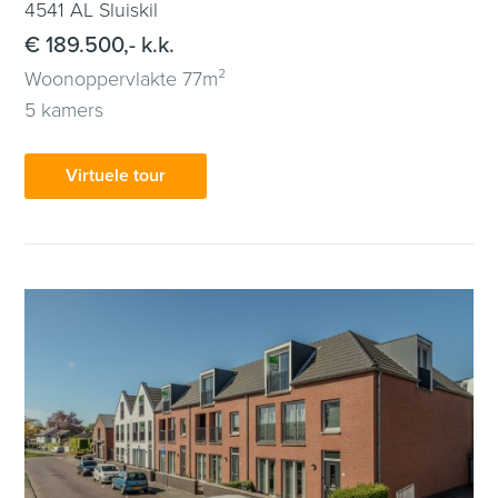
4541 AL Sluiskil
€ 189.500,- k.k.
Woonoppervlakte 77m²
5 kamers
Virtuele tour