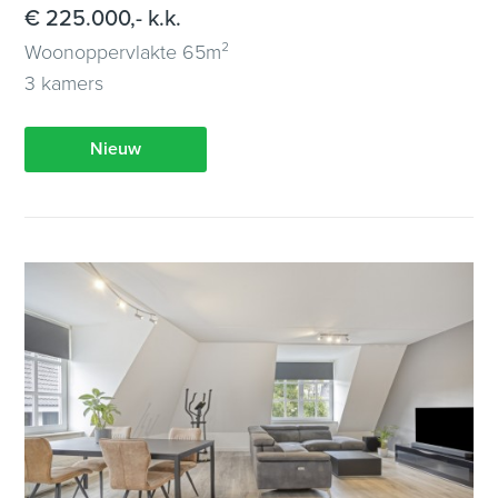
€ 225.000,- k.k.
Woonoppervlakte 65m²
3 kamers
Nieuw