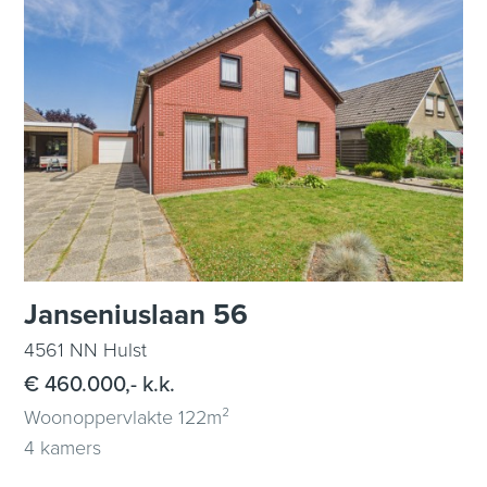
Janseniuslaan 56
4561 NN Hulst
€ 460.000,- k.k.
Woonoppervlakte 122m²
4 kamers