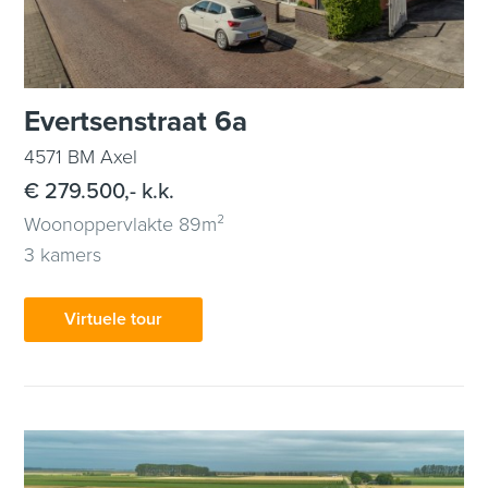
Evertsenstraat 6a
4571 BM Axel
€ 279.500,- k.k.
Woonoppervlakte 89m²
3 kamers
Virtuele tour