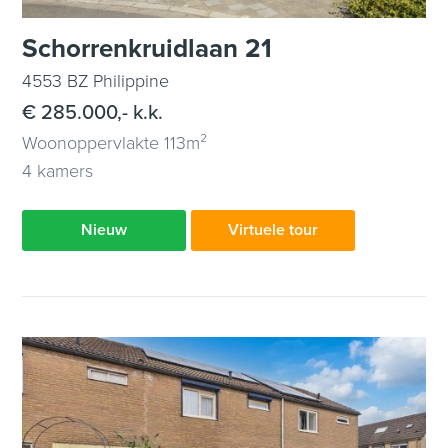
Schorrenkruidlaan 21
4553 BZ Philippine
€ 285.000,- k.k.
Woonoppervlakte 113m²
4 kamers
Nieuw
Virtuele tour