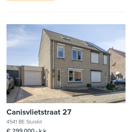
Canisvlietstraat 27
4541 BE Sluiskil
€ 299.000,- k.k.