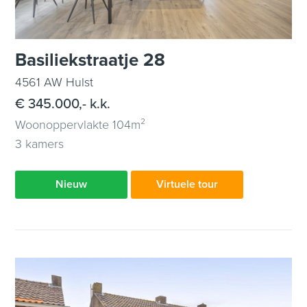
Basiliekstraatje 28
4561 AW Hulst
€ 345.000,- k.k.
Woonoppervlakte 104m²
3 kamers
Nieuw
Virtuele tour