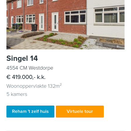
Singel 14
4554 CM Westdorpe
€ 419.000,- k.k.
Woonoppervlakte 132m²
5 kamers
Reham 't zelf huis
Virtuele tour