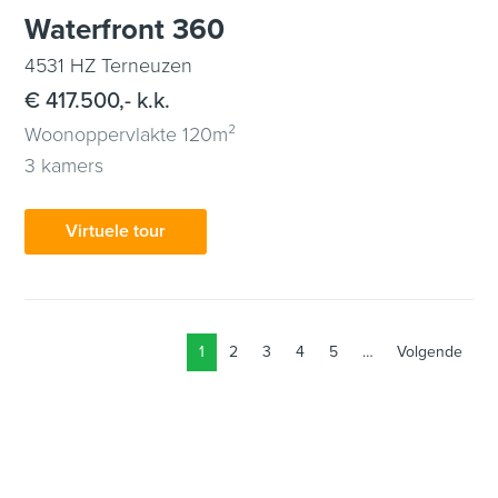
Waterfront 360
4531 HZ Terneuzen
€ 417.500,- k.k.
Woonoppervlakte 120m²
3 kamers
Virtuele tour
1
2
3
4
5
…
Volgende