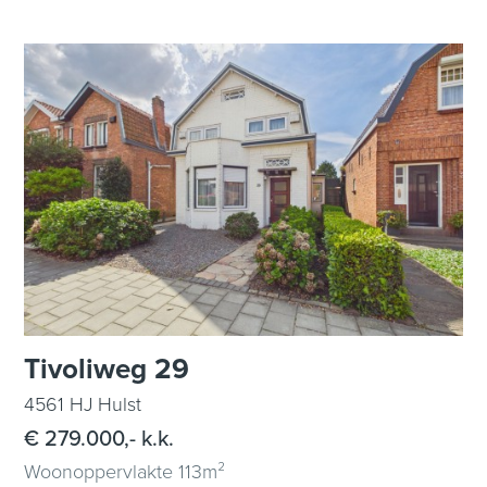
Tivoliweg 29
4561 HJ Hulst
€ 279.000,- k.k.
Woonoppervlakte 113m²