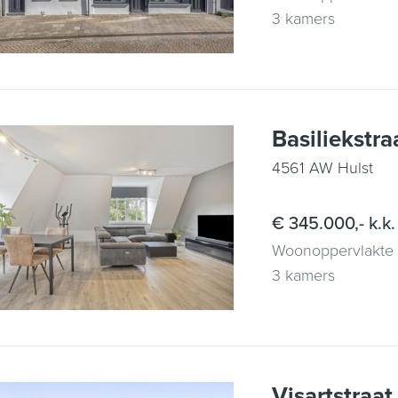
3 kamers
Basiliekstra
4561 AW Hulst
€ 345.000,- k.k.
Woonoppervlakte
3 kamers
Visartstraat