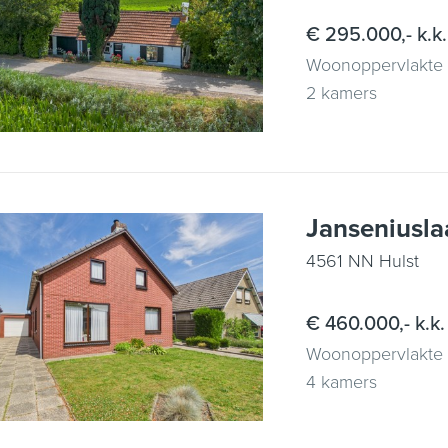
€ 295.000,- k.k.
Woonoppervlakte
2 kamers
Janseniusla
4561 NN Hulst
€ 460.000,- k.k.
Woonoppervlakte
4 kamers