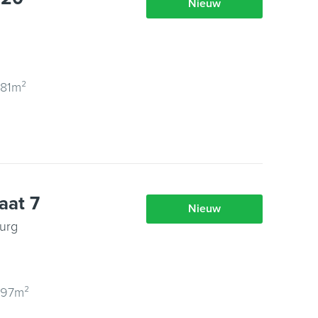
Nieuw
 81m²
aat 7
Nieuw
urg
 97m²