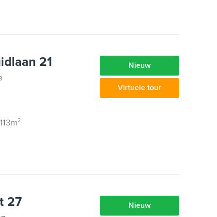
idlaan 21
Nieuw
e
Virtuele tour
113m²
t 27
Nieuw