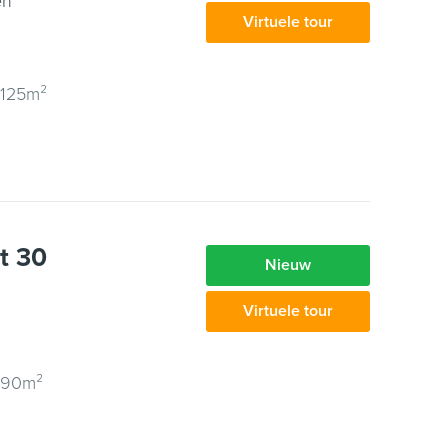
en
Virtuele tour
 125m²
at 30
Nieuw
Virtuele tour
 90m²