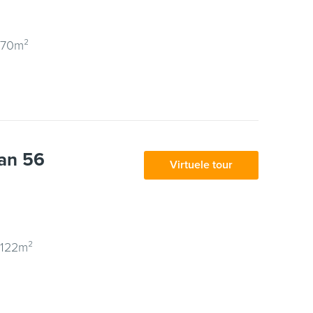
 70m²
an 56
Virtuele tour
 122m²