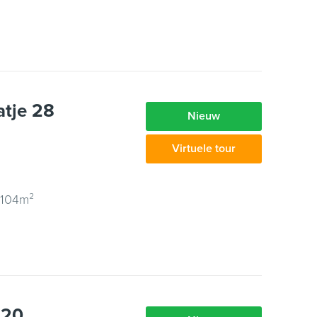
atje 28
Nieuw
Virtuele tour
 104m²
 20