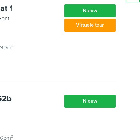
at 1
Nieuw
Gent
Virtuele tour
 90m²
52b
Nieuw
 65m²