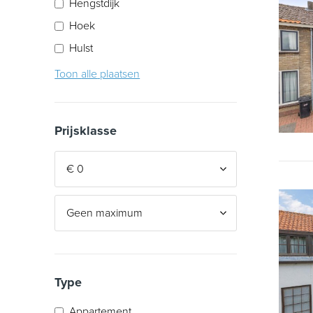
Hengstdijk
Hoek
Hulst
Ijzendijke
Toon
alle
plaatsen
Kloosterzande
Koewacht
Prijsklasse
Kuitaart
Lamswaarde
Nieuw Namen
Ossenisse
Philippine
Sas Van Gent
Sint Jansteen
Type
Sluiskil
Appartement