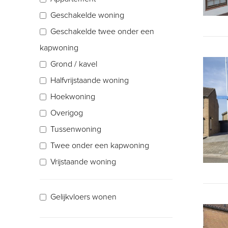
Terneuzen
Geschakelde woning
Vogelwaarde
Geschakelde twee onder een
Walsoorden
kapwoning
Westdorpe
Grond / kavel
Zaamslag
Halfvrijstaande woning
Zuiddorpe
Hoekwoning
Overigog
Tussenwoning
Twee onder een kapwoning
Vrijstaande woning
Gelijkvloers wonen