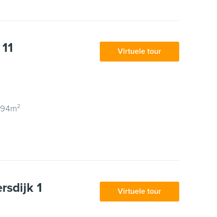
 11
Virtuele tour
 94m²
sdijk 1
Virtuele tour