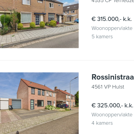
4535 CP Terneuz
€ 315.000,- k.k.
Woonoppervlakte
5 kamers
Rossinistra
4561 VP Hulst
€ 325.000,- k.k.
Woonoppervlakte
4 kamers