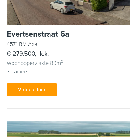
Evertsenstraat 6a
4571 BM Axel
€ 279.500,- k.k.
Woonoppervlakte 89m²
3 kamers
Virtuele tour