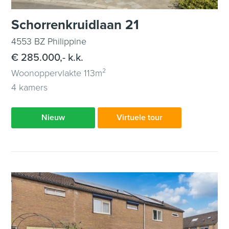
Schorrenkruidlaan 21
4553 BZ Philippine
€ 285.000,- k.k.
Woonoppervlakte 113m²
4 kamers
Nieuw
Virtuele tour