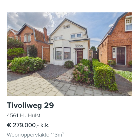
Tivoliweg 29
4561 HJ Hulst
€ 279.000,- k.k.
Woonoppervlakte 113m²