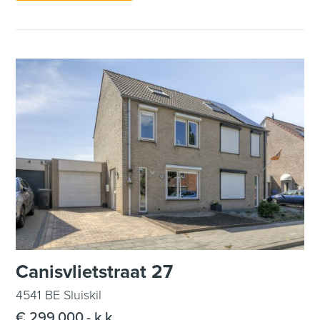
Canisvlietstraat 27
4541 BE Sluiskil
€ 299.000,- k.k.