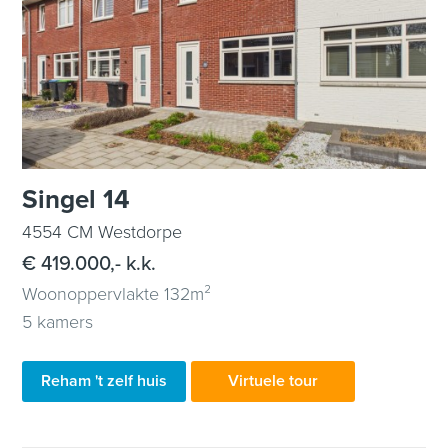
Singel 14
4554 CM Westdorpe
€ 419.000,- k.k.
Woonoppervlakte 132m²
5 kamers
Reham 't zelf huis
Virtuele tour