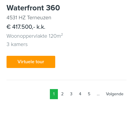
Waterfront 360
4531 HZ Terneuzen
€ 417.500,- k.k.
Woonoppervlakte 120m²
3 kamers
Virtuele tour
1
2
3
4
5
…
Volgende