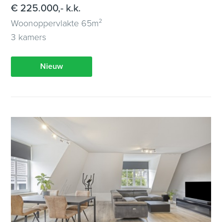
€ 225.000,- k.k.
Woonoppervlakte 65m²
3 kamers
Nieuw