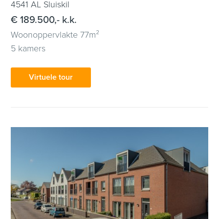
4541 AL Sluiskil
€ 189.500,- k.k.
Woonoppervlakte 77m²
5 kamers
Virtuele tour