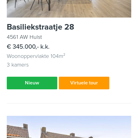
Basiliekstraatje 28
4561 AW Hulst
€ 345.000,- k.k.
Woonoppervlakte 104m²
3 kamers
Nieuw
Virtuele tour