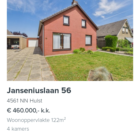
Janseniuslaan 56
4561 NN Hulst
€ 460.000,- k.k.
Woonoppervlakte 122m²
4 kamers