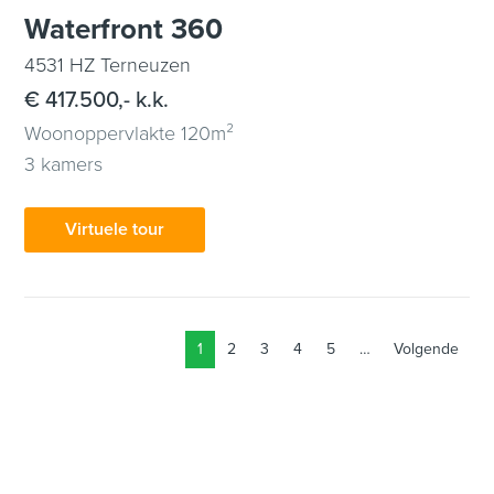
Waterfront 360
4531 HZ Terneuzen
€ 417.500,- k.k.
Woonoppervlakte 120m²
3 kamers
Virtuele tour
1
2
3
4
5
…
Volgende