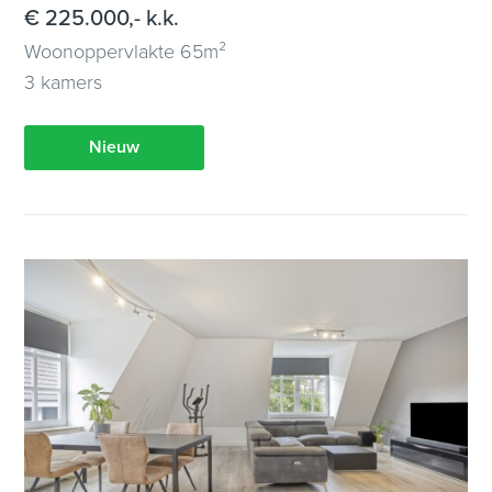
€ 225.000,- k.k.
Woonoppervlakte 65m²
3 kamers
Nieuw