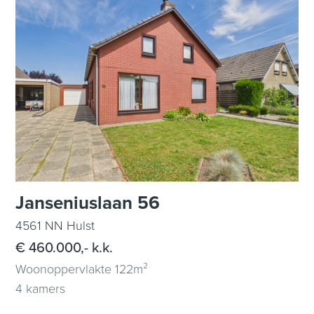
Janseniuslaan 56
4561 NN Hulst
€ 460.000,- k.k.
Woonoppervlakte 122m²
4 kamers