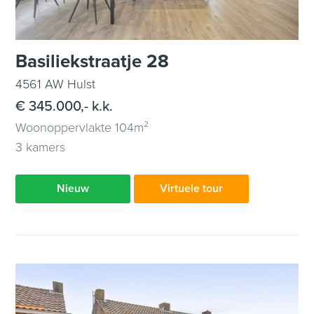
Basiliekstraatje 28
4561 AW Hulst
€ 345.000,- k.k.
Woonoppervlakte 104m²
3 kamers
Nieuw
Virtuele tour