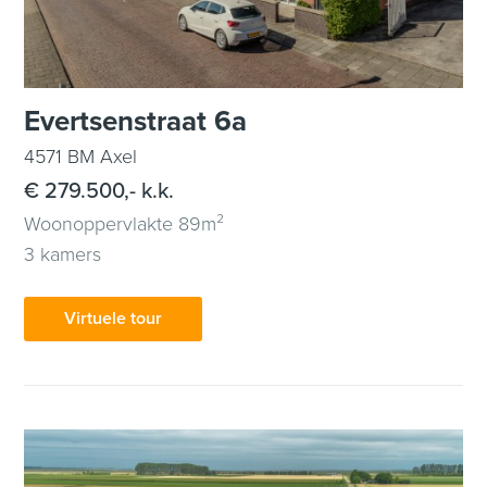
Evertsenstraat 6a
4571 BM Axel
€ 279.500,- k.k.
Woonoppervlakte 89m²
3 kamers
Virtuele tour