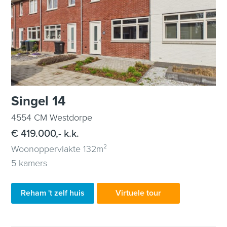
Singel 14
4554 CM Westdorpe
€ 419.000,- k.k.
Woonoppervlakte 132m²
5 kamers
Reham 't zelf huis
Virtuele tour