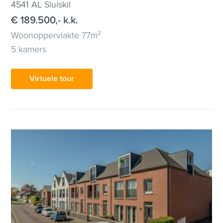
4541 AL Sluiskil
€ 189.500,- k.k.
Woonoppervlakte 77m²
5 kamers
Virtuele tour