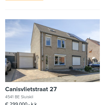
Canisvlietstraat 27
4541 BE Sluiskil
€ 299.000,- k.k.