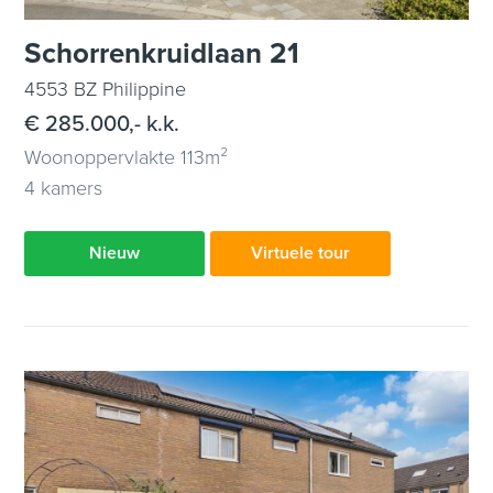
Schorrenkruidlaan 21
4553 BZ Philippine
€ 285.000,- k.k.
Woonoppervlakte 113m²
4 kamers
Nieuw
Virtuele tour