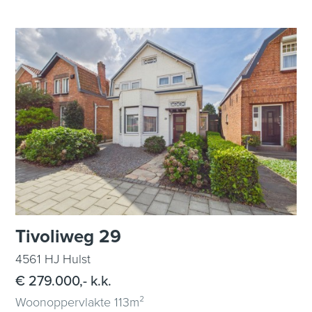
Tivoliweg 29
4561 HJ Hulst
€ 279.000,- k.k.
Woonoppervlakte 113m²