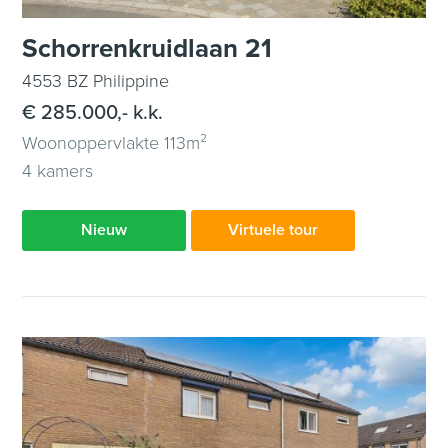
Schorrenkruidlaan 21
4553 BZ Philippine
€ 285.000,- k.k.
Woonoppervlakte 113m²
4 kamers
Nieuw
Virtuele tour