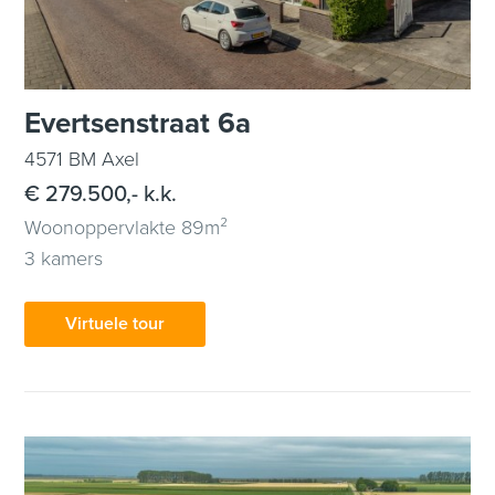
Evertsenstraat 6a
4571 BM Axel
€ 279.500,- k.k.
Woonoppervlakte 89m²
3 kamers
Virtuele tour