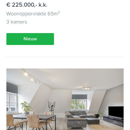
€ 225.000,- k.k.
Woonoppervlakte 65m²
3 kamers
Nieuw