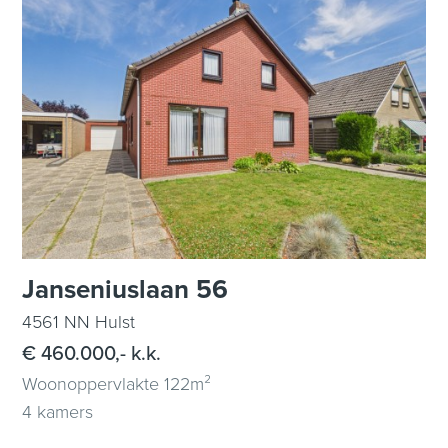
Janseniuslaan 56
4561 NN Hulst
€ 460.000,- k.k.
Woonoppervlakte 122m²
4 kamers