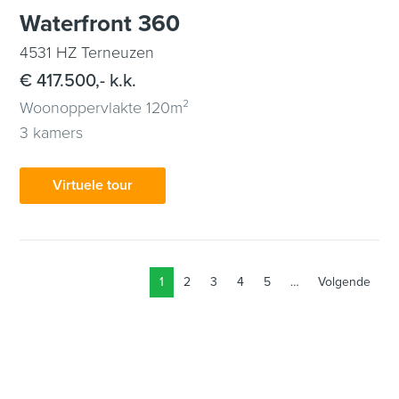
Waterfront 360
4531 HZ Terneuzen
€ 417.500,- k.k.
Woonoppervlakte 120m²
3 kamers
Virtuele tour
1
2
3
4
5
…
Volgende