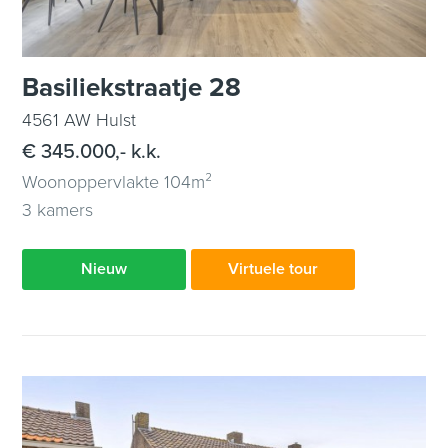
Basiliekstraatje 28
4561 AW Hulst
€ 345.000,- k.k.
Woonoppervlakte 104m²
3 kamers
Nieuw
Virtuele tour