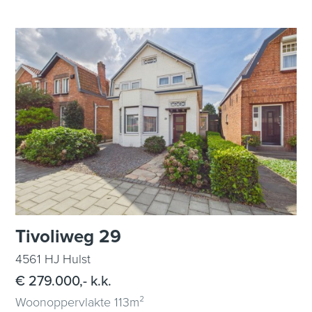
Tivoliweg 29
4561 HJ Hulst
€ 279.000,- k.k.
Woonoppervlakte 113m²