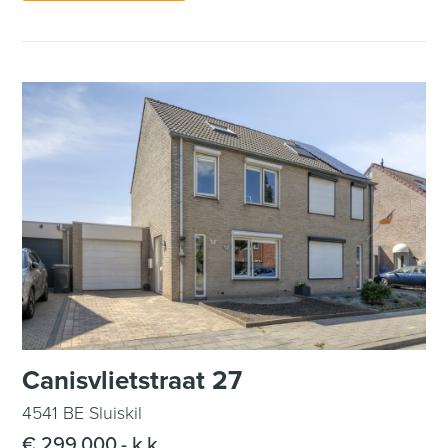
Canisvlietstraat 27
4541 BE Sluiskil
€ 299.000,- k.k.