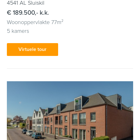
4541 AL Sluiskil
€ 189.500,- k.k.
Woonoppervlakte 77m²
5 kamers
Virtuele tour