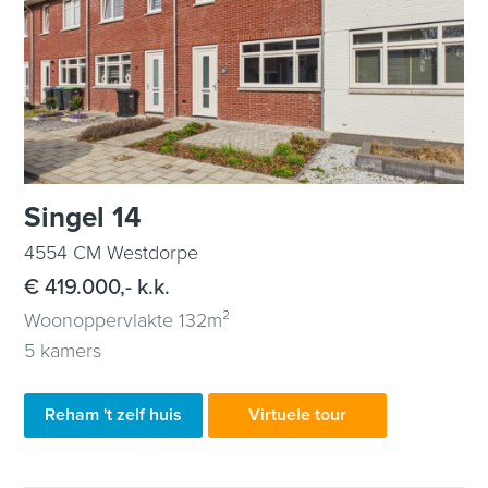
Singel 14
4554 CM Westdorpe
€ 419.000,- k.k.
Woonoppervlakte 132m²
5 kamers
Reham 't zelf huis
Virtuele tour