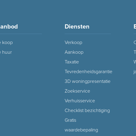
anbod
Diensten
e koop
Verkoop
C
e huur
Aankoop
T
Taxatie
W
Tevredenheidsgarantie
j
3D woningpresentatie
Zoekservice
Verhuisservice
Checklist bezichtiging
Gratis
waardebepaling