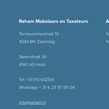
Reham Makelaars en Taxateurs
A
Terneuzensestraat 10
T
4543 BN Zaamslag
T
Steenstraat 34
4561 AS Hulst
Tel. +31-115-432514
Whatsapp + 31 6 23 87 59 04
info@reham.nl