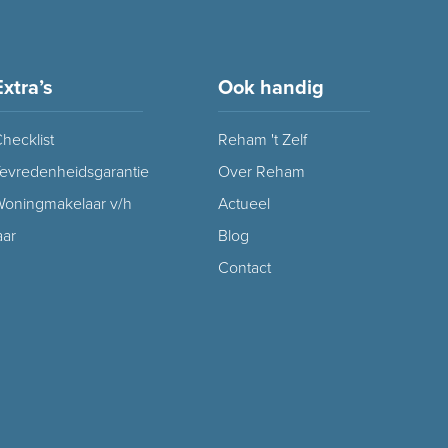
Extra’s
Ook handig
hecklist
Reham 't Zelf
evredenheidsgarantie
Over Reham
oningmakelaar v/h
Actueel
aar
Blog
Contact