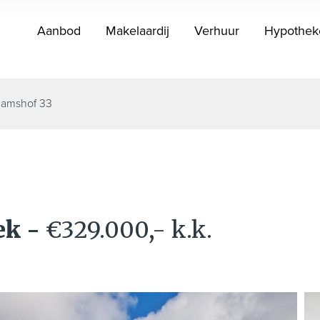
Aanbod
Makelaardij
Verhuur
Hypothek
aamshof 33
oek
-
€329.000,- k.k.