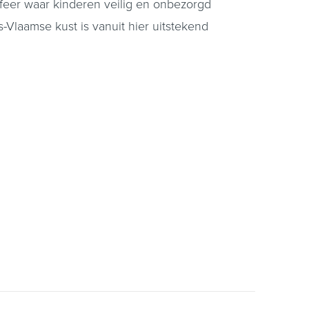
feer waar kinderen veilig en onbezorgd
Vlaamse kust is vanuit hier uitstekend
erdieping. Vanuit hier stap je de lichte
kast. De open keuken is geplaatst in een
lkast en spoelbak. Aansluitend bereik je het
uto, fietsen of als extra bergruimte.
orders. Hier geniet je in de ochtend van het
et een afsluitbare overkapping, een prettige