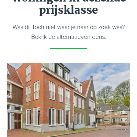
- Vloerverwarming op de begane grond
prijsklasse
- Rolluiken rondom (met uitzondering van badkamer
en zolder)
Was dit toch niet waar je naar op zoek was?
- Energielabel B
Bekijk de alternatieven eens.
Benieuwd of dit jouw nieuwe thuis wordt? Maak
dan een afspraak voor een bezichtiging. We laten
je graag alle ruimte en afwerking van deze woning
zien.