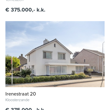
€ 375.000,- k.k.
Irenestraat 20
Kloosterzande
€ 375.000,- k.k.