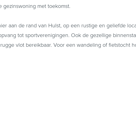
le gezinswoning met toekomst.
r aan de rand van Hulst, op een rustige en geliefde loca
pvang tot sportverenigingen. Ook de gezellige binnenstad
ugge vlot bereikbaar. Voor een wandeling of fietstocht hoe
ing op. De hal biedt toegang tot de slaapkamer op de began
r naar de lichte doorzonwoonkamer, waar de zithoek zich 
 keuken ligt eveneens aan de achterzijde en kijkt uit op 
 aangebouwde stenen garage, voorzien van een elektrische