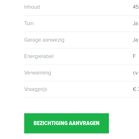
Inhoud
45
Een woning met een solide basis, een praktische
Tuin
Ja
comfortabele plek die helemaal aansluit bij j
Garage aanwezig
Ja
Energielabel
F
Verwarming
cv
Vraagprijs
€ 
BEZICHTIGING AANVRAGEN