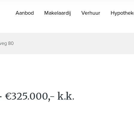
Aanbod
Makelaardij
Verhuur
Hypothek
iweg 80
-
€325.000,- k.k.