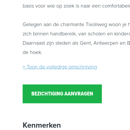
basis voor wie op zoek is naar een comfortabe
Gelegen aan de charmante Tivoliweg woon je hie
zich binnen handbereik, van scholen en kindero
Daarnaast zijn steden als Gent, Antwerpen en Br
de hoek.
+ Toon de volledige omschrijving
Indeling:
Begane grond:
Bij binnenkomst valt direct de praktische indel
BEZICHTIGING AANVRAGEN
en de trap naar boven. Vanuit hier loop je doo
achterzijde, met direct contact met de tuin. De
provisiekast. Aansluitend bereik je de ruime,
Kenmerken
de tuin.