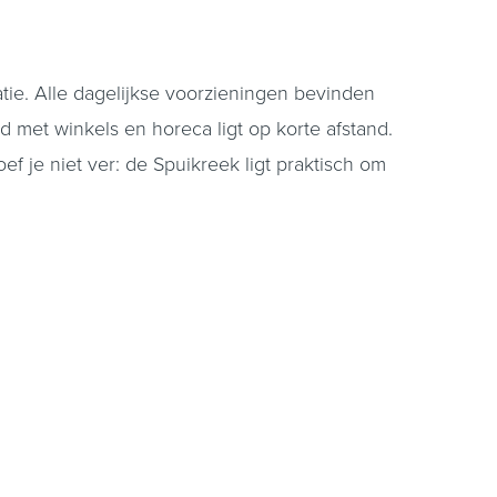
tie. Alle dagelijkse voorzieningen bevinden
 met winkels en horeca ligt op korte afstand.
f je niet ver: de Spuikreek ligt praktisch om
e grond, het toilet met fonteintje, de meterkast
aan de voorzijde bevindt en de eethoek aan de
het groen, met daarnaast een handige
 deur, witgoedaansluiting en een doorgang naar