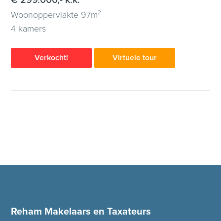
€ 299.000,- k.k.
Woonoppervlakte 97m²
4 kamers
Verkocht!
Virtuele tour
Reham Makelaars en Taxateurs