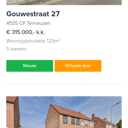
Gouwestraat 27
4535 CP Terneuzen
€ 315.000,- k.k.
Woonoppervlakte 125m²
5 kamers
Nieuw
Virtuele tour