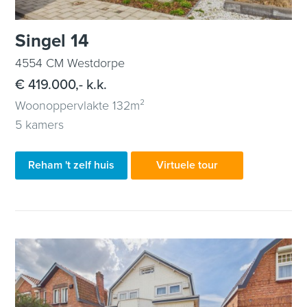
Singel 14
4554 CM Westdorpe
€ 419.000,- k.k.
Woonoppervlakte 132m²
5 kamers
Reham 't zelf huis
Virtuele tour