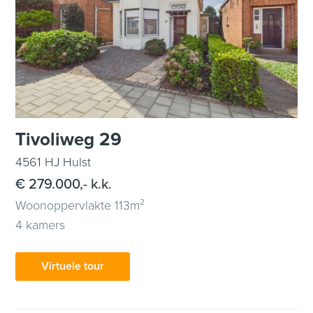
Tivoliweg 29
4561 HJ Hulst
€ 279.000,- k.k.
Woonoppervlakte 113m²
4 kamers
Virtuele tour