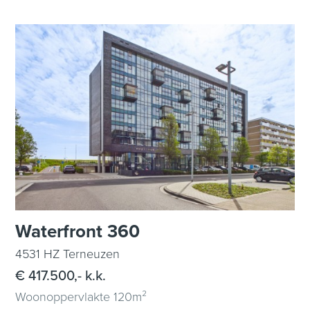
Waterfront 360
4531 HZ Terneuzen
€ 417.500,- k.k.
Woonoppervlakte 120m²