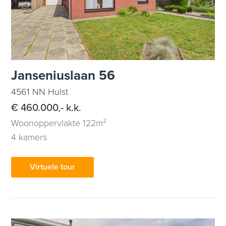
Janseniuslaan 56
4561 NN Hulst
€ 460.000,- k.k.
Woonoppervlakte 122m²
4 kamers
Virtuele tour