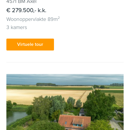
4571 BM Axel
€ 279.500,- k.k.
Woonoppervlakte 89m²
3 kamers
Virtuele tour