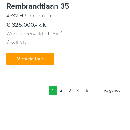
Rembrandtlaan 35
4532 HP Terneuzen
€ 325.000,- k.k.
Woonoppervlakte 106m²
7 kamers
Virtuele tour
1
2
3
4
5
…
Volgende