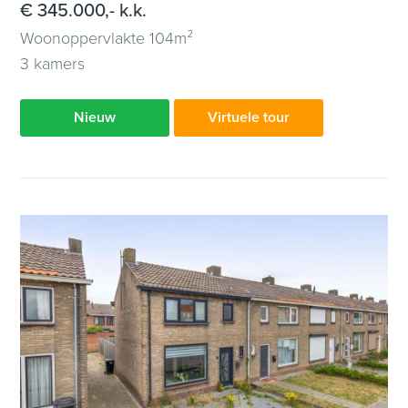
€ 345.000,- k.k.
Woonoppervlakte 104m²
3 kamers
Nieuw
Virtuele tour