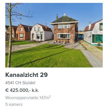
Kanaalzicht 29
4541 CH Sluiskil
€ 425.000,- k.k.
Woonoppervlakte 147m²
5 kamers