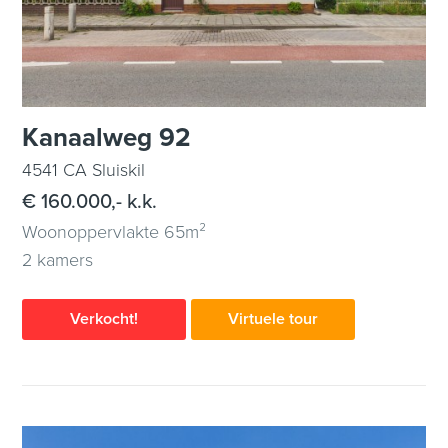
Kanaalweg 92
4541 CA Sluiskil
€ 160.000,- k.k.
Woonoppervlakte 65m²
2 kamers
Verkocht!
Virtuele tour