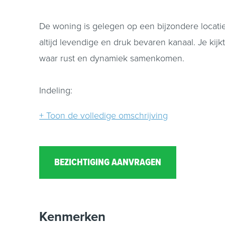
De woning is gelegen op een bijzondere locatie 
altijd levendige en druk bevaren kanaal. Je ki
waar rust en dynamiek samenkomen.
Indeling:
Je komt de woning binnen in de hal met trapopg
+ Toon de volledige omschrijving
verschillende mogelijkheden biedt voor een gez
de dichte keuken, waar volop ruimte is om een 
toegang tot de tuin en de badkamer. Ook hier i
BEZICHTIGING AANVRAGEN
De achtertuin is gelegen op het noordwesten en
aan te leggen waar je heerlijk kunt genieten va
Kenmerken
stallen van een auto of fietsen.