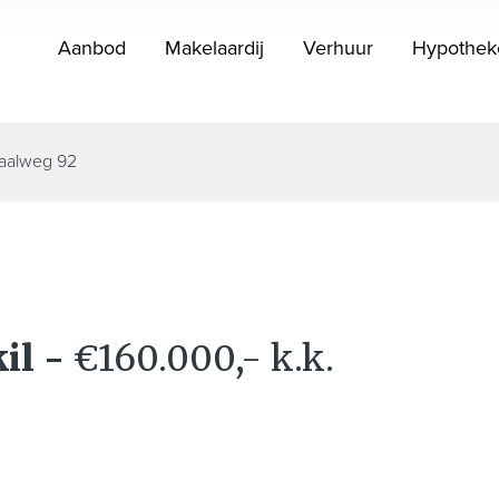
Aanbod
Makelaardij
Verhuur
Hypothek
aalweg 92
kil
-
€160.000,- k.k.