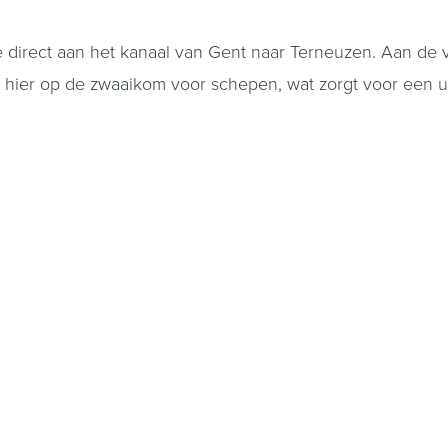
direct aan het kanaal van Gent naar Terneuzen. Aan de voo
jkt hier op de zwaaikom voor schepen, wat zorgt voor een
ang naar de eerste verdieping. Vanuit de hal betreed je 
ellige leefruimte. Vanuit de woonkamer is de ruime kelder
moderne en eigentijdse keukenopstelling te realiseren. A
s een uitstekende basis aanwezig om een stijlvolle en co
 beschikt over een eigen achterom. De tuin biedt een fij
n het buitenleven. Daarnaast bevindt zich in de tuin een g