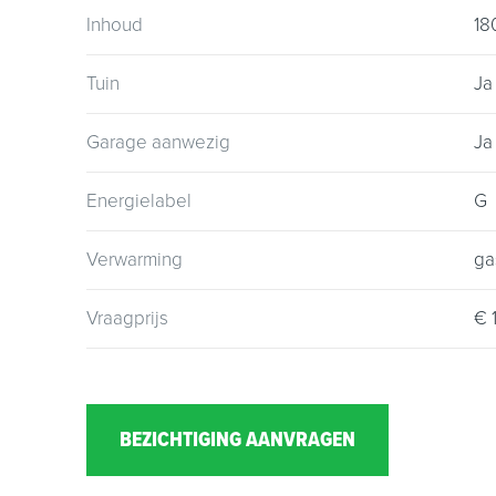
woonwensen werkelijkheid te maken. Neem cont
Inhoud
18
Tuin
Ja
Garage aanwezig
Ja
Energielabel
G
Verwarming
ga
Vraagprijs
€ 
BEZICHTIGING AANVRAGEN