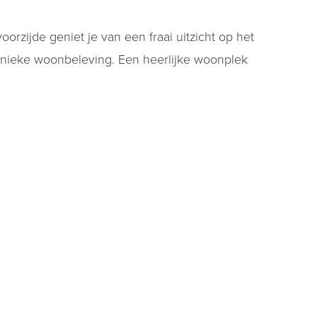
rzijde geniet je van een fraai uitzicht op het
 unieke woonbeleving. Een heerlijke woonplek
de woonkamer, die dankzij de indeling
 toegankelijk (7,5m2) Aansluitend bevindt zich
chter de keuken ligt een tussenportaal met
mfortabele badkamer te creëren.
ne en ruime plek om een gezellige buitenruimte
arage, ideaal voor opslag, hobbyruimte of het