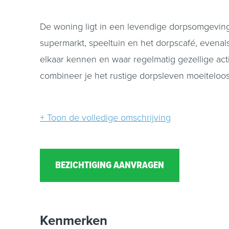
De woning ligt in een levendige dorpsomgeving
supermarkt, speeltuin en het dorpscafé, evenal
elkaar kennen en waar regelmatig gezellige ac
combineer je het rustige dorpsleven moeiteloos
Indeling:
+ Toon de volledige omschrijving
Je komt de woning binnen in de hal met gardero
elementen en een moderne afwerking op fraai
keuken beschikt over een kook- en spoeleilan
BEZICHTIGING AANVRAGEN
geïntegreerde afzuiging, oven, warmhoudlade, k
kelder bereikbaar en verschillende functionele 
Kenmerken
Aan de achterzijde van de woning bevindt zich d