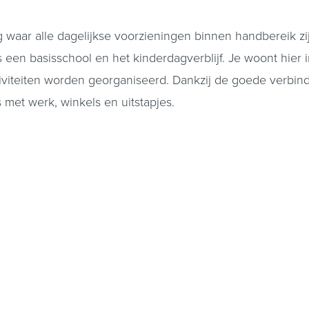
 waar alle dagelijkse voorzieningen binnen handbereik zi
s een basisschool en het kinderdagverblijf. Je woont hie
tiviteiten worden georganiseerd. Dankzij de goede verbin
 met werk, winkels en uitstapjes.
behoek. Vanuit hier geeft een stijlvolle stalen deur toe
e wijze samenkomen. Aansluitend bevindt zich de in 20
d en is uitgerust met hoogwaardige Siemens inbouwappara
oelkast, vriezer, vaatwasser en inbouw koffiezetapparaat.
ruimtes, waaronder de witgoedruimte, het toilet met fonte
e serre, een heerlijke plek waar binnen en buiten op natu