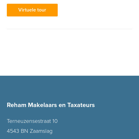
Virtuele tour
Reham Makelaars en Taxateurs
Terneuzensestraat 10
4543 BN Zaamslag